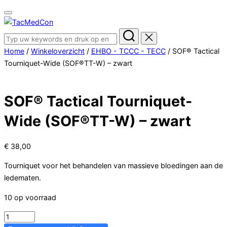
Toggle
Ga
navigatie
naar
Zoek
de
naar:
Home
/
Winkeloverzicht
/
EHBO - TCCC - TECC
/ SOF® Tactical
inhoud
Tourniquet-Wide (SOF®TT-W) – zwart
SOF® Tactical Tourniquet-
Wide (SOF®TT-W) – zwart
€
38,00
Tourniquet voor het behandelen van massieve bloedingen aan de
ledematen.
10 op voorraad
SOF®