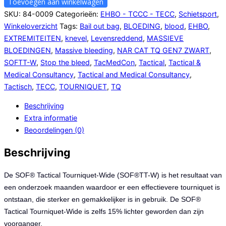
Tactical
Toevoegen aan winkelwagen
Tourniquet-
SKU:
84-0009
Categorieën:
EHBO - TCCC - TECC
,
Schietsport
,
Wide
Winkeloverzicht
Tags:
Bail out bag
,
BLOEDING
,
blood
,
EHBO
,
(SOF®TT-
EXTREMITEITEN
,
knevel
,
Levensreddend
,
MASSIEVE
W)
BLOEDINGEN
,
Massive bleeding
,
NAR CAT TQ GEN7 ZWART
,
-
SOFTT-W
,
Stop the bleed
,
TacMedCon
,
Tactical
,
Tactical &
zwart
Medical Consultancy
,
Tactical and Medical Consultancy
,
hoeveelheid
Tactisch
,
TECC
,
TOURNIQUET
,
TQ
Beschrijving
Extra informatie
Beoordelingen (0)
Beschrijving
De SOF® Tactical Tourniquet-Wide (SOF®TT-W) is het resultaat van
een onderzoek maanden waardoor er een effectievere tourniquet is
ontstaan, die sterker en gemakkelijker is in gebruik. De SOF®
Tactical Tourniquet-Wide is zelfs 15% lichter geworden dan zijn
voorganger.